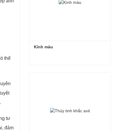
hép ánh
Kính màu
ó thể
Kính màu
Liên hệ ngay
xuyên
tuyệt
.
ng tư
ài, đảm