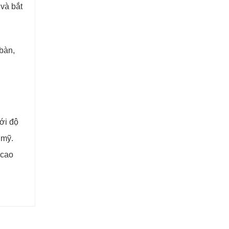
 và bắt
 bàn,
Với độ
 mỹ.
 cao