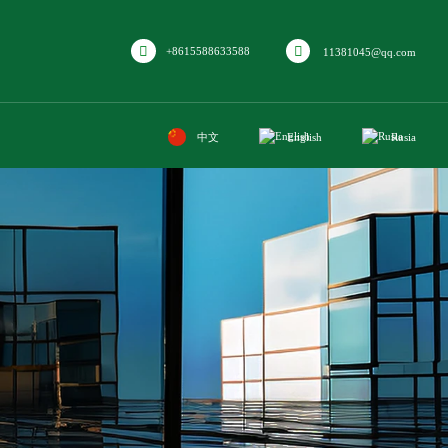
+8615588633588
11381045@qq.com
中文
English
Rusia