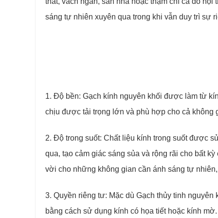
thất, vách ngăn, sàn nhà hoặc thậm chí cả đồ nội 
sáng tự nhiên xuyên qua trong khi vẫn duy trì sự r
1. Độ bền: Gạch kính nguyên khối được làm từ k
chịu được tải trọng lớn và phù hợp cho cả không 
2. Độ trong suốt: Chất liệu kính trong suốt đượ
qua, tạo cảm giác sáng sủa và rộng rãi cho bất k
vời cho những không gian cần ánh sáng tự nhiên
3. Quyền riêng tư: Mặc dù Gạch thủy tinh nguyên 
bằng cách sử dụng kính có họa tiết hoặc kính mờ