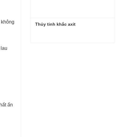
ở không
Thủy tinh khắc axit
 lau
Thủy tinh khắc axit
Liên hệ ngay
hất ấn