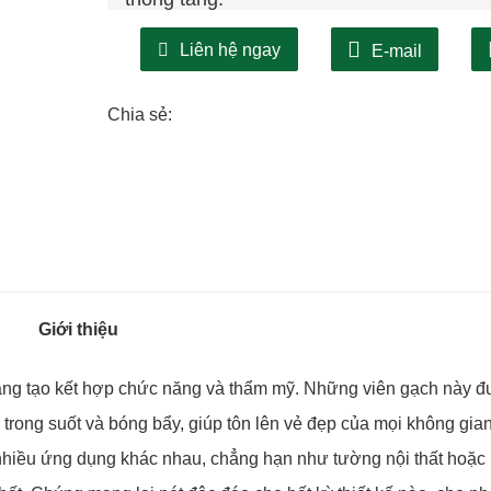
Liên hệ ngay
E-mail
3. Quyền riêng tư: Mặc dù Gạch thủy tinh
chúng cũng bảo vệ quyền riêng tư bằng c
Chia sẻ:
Điều này cho phép các viên gạch làm mờ 
trong phòng tắm, phòng hội nghị hoặc bất
Giới thiệu
 sáng tạo kết hợp chức năng và thẩm mỹ. Những viên gạch này 
i trong suốt và bóng bẩy, giúp tôn lên vẻ đẹp của mọi không gia
 nhiều ứng dụng khác nhau, chẳng hạn như tường nội thất hoặc