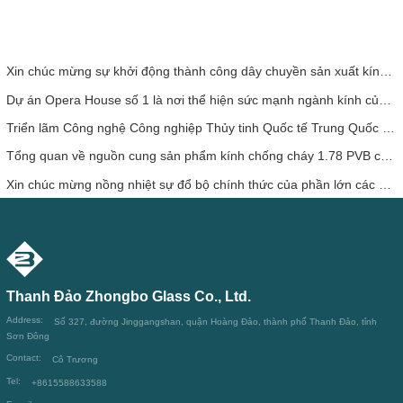
Xin chúc mừng sự khởi động thành công dây chuyền sản xuất kính nổi China Glass (Nigeria) 500 tấn/ngày
Dự án Opera House số 1 là nơi thể hiện sức mạnh ngành kính của Trung Quốc, tỏa sáng rực rỡ tại Bến cảng ở Sydney
Triển lãm Công nghệ Công nghiệp Thủy tinh Quốc tế Trung Quốc lần thứ 31 sẽ được tổ chức từ ngày 6 đến ngày 9 tháng 5 năm 2021, tại Trung tâm Triển lãm Quốc tế Mới Thượng Hải.
Tổng quan về nguồn cung sản phẩm kính chống cháy 1.78 PVB của Zhongbo
Xin chúc mừng nồng nhiệt sự đổ bộ chính thức của phần lớn các nồi hấp lớn của các nước tại Henan Zhongbo Glass
Thanh Đảo Zhongbo Glass Co., Ltd.
Address:
Số 327, đường Jinggangshan, quận Hoàng Đảo, thành phố Thanh Đảo, tỉnh
Sơn Đông
Contact:
Cô Trương
Tel:
+8615588633588