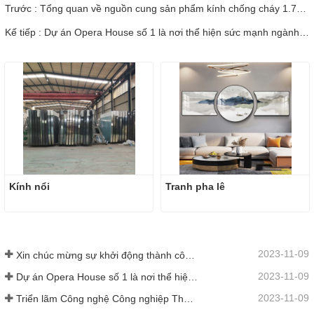
Trước : Tổng quan về nguồn cung sản phẩm kính chống cháy 1.78 PVB của Zhongbo
Kế tiếp : Dự án Opera House số 1 là nơi thể hiện sức mạnh ngành kính của Trung Quốc, tỏa sáng rực rỡ tại Bến cảng ở Sydney
Kính nổi
Tranh pha lê
2023-11-09
Xin chúc mừng sự khởi động thành công dây chuyền sản xuất kính nổi China Glass (Nigeria) 500 tấn/ngày
2023-11-09
Dự án Opera House số 1 là nơi thể hiện sức mạnh ngành kính của Trung Quốc, tỏa sáng rực rỡ tại Bến cảng ở Sydney
2023-11-09
Triển lãm Công nghệ Công nghiệp Thủy tinh Quốc tế Trung Quốc lần thứ 31 sẽ được tổ chức từ ngày 6 đến ngày 9 tháng 5 năm 2021, tại Trung tâm Triển lãm Quốc tế Mới Thượng Hải.