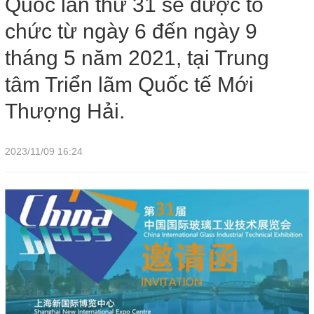
Quốc lần thứ 31 sẽ được tổ
2021, tại Trung tâm Triển lãm Quốc tế Mới Thượng Hải.
chức từ ngày 6 đến ngày 9
tháng 5 năm 2021, tại Trung
tâm Triển lãm Quốc tế Mới
Thượng Hải.
2023/11/09 16:24